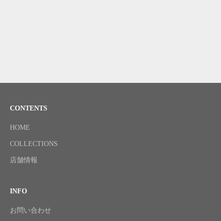
ロングベルト付き
ト 36668636 クォーツ Cal.- SS
セール価格
0
（税込）
¥
革 純正Dバックル（SS）シルバ
ーアラビア文字盤 オーバーホ
ール済み
セール価格
0
（税込）
¥
CONTENTS
HOME
COLLECTIONS
店舗情報
INFO
お問い合わせ