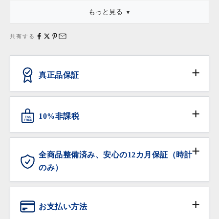
もっと見る
・「新品同様」等の記述は商品本体についてのものであり、これ
に外箱・保存袋・保証書・タグ等が付属している場合、それらの
共有する
状態は含みません。
真正品保証
ANTIQURIOUSでは、消費者の皆様が安心してお買い
物いただけるよう、日本流通自主管理協会（略称
10%非課税
TAX
AACD）に加盟し、不正商品の流通防止と排除の活動
FREE
に努めています。
対象となる海外からの旅行者の方は免税サービスをご
利用いただけます。
全商品整備済み、安心の12カ月保証（時計
のみ）
ANTIQURIOUSでは、大切なお時計を末長くご愛用い
ただけるよう、販売前の全てのお時計にオーバーホー
お支払い方法
ル（分解洗浄及び精度調整、クォーツ時計は電池交換