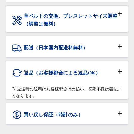
を含む）を施してから販売しております。
現金
※ 過去3年以内にオーバーホールされた個体は除きま
革ベルトの交換、ブレスレットサイズ調整
す。
（調整は無料）
銀行振込
保証期間内の自然故障は無料で修理・調整をいたしま
サイズ調整をご希望の場合は、ご注文時に「サイズ調
す。
整希望」の旨をご記入下さい。無料にてご希望のサイ
クレジットカード
配送（日本国内配送料無料）
ズに調整いたします。
落下・破損など部品の交換が必要な修理は有償での修
在庫がある品物は即日お渡し可能です。
配送会社:
ヤマト運輸・佐川急便
理対応となりますので予めご了承ください。
ショッピングローン
※ コマを付け足す場合は、有料になることもございま
返品（お客様都合による返品OK）
修理・調整をご希望の場合は保証書をご提示の上、お
すのでご相談下さい。
高額商品（20万円以上）:
買い上げいただきました店舗へご依頼ください。
※ クレジットカードのお支払回数は1回払いのみご利
佐川急便の受取人確認サポートでの配送となりま
※ 返送時の送料はお客様都合は元払い、初期不良は着払い
用いただけます
革ベルトなどの消耗品、ガラス・ケースなどの汚れ、
す。
となります。
返品条件
傷などの外観上の変化につきましては保証の対象外と
※受取時に身分証明書の提示が必要となりますので予め
※ ショッピングローンのお申込みは店頭でのみご利用
させていただきます。
ご了承ください。
頂けます。オンラインショッピングではご利用頂けま
買い戻し保証（時計のみ）
通信販売で購入した商品であること
せんので予めご了承下さい。
商品お受け取り後、
到着翌日まで
にご連絡をいた
ショッピングローンは10回までは無金利となります。
だいていること
詳しくはこちら