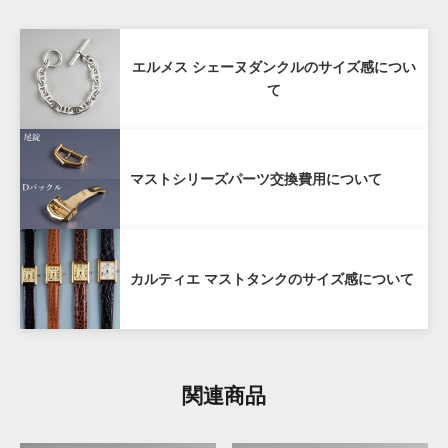
80%
商品からタグが外されておらず未使用であること
購入価格の80%（税抜き）で1年間買い戻し
配送先が日本国内であること
エルメス シェーヌダンクルのサイズ感につい
保証
て
お客様の責による傷や破損がないこと
購入商品のお買取額を一定期間保証する「買戻し保
マストシリーズパーツ交換費用について
証」サービスをご提供しております。
当店で購入された時計を再度当店にお売りいただく場
合、ご購入から１年以内であれば購入価格の80%（税
抜き）で買い戻しいたします。
カルティエ マストタンクのサイズ感について
ANTIQURIOUS銀座店及び弊社オンラインサイトのど
ちらでご購入いただいた場合も対象となります。
購入から1年を経過した場合も、できるだけ高く買取い
関連商品
たしますので、お気軽にご相談ください。