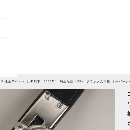
ツ SS 純正革ベルト（□D刻印：2000年） 純正尾錠（SS） ブラック文字盤 オーバー