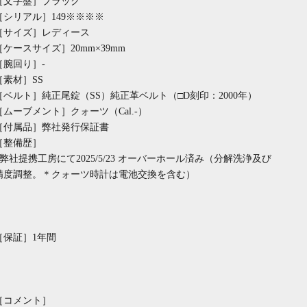
［文字盤］ブラック
［シリアル］149※※※※
［サイズ］レディース
［ケースサイズ］20mm×39mm
［腕回り］-
［素材］SS
［ベルト］純正尾錠（SS）純正革ベルト（□D刻印：2000年）
［ムーブメント］クォーツ（Cal.-）
［付属品］弊社発行保証書
［整備歴］
●弊社提携工房にて2025/5/23 オーバーホール済み（分解洗浄及び
精度調整。＊クォーツ時計は電池交換を含む）
［保証］1年間
［コメント］