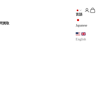
アカウントペ
カートを開
言語
問
買取
Japanese
English