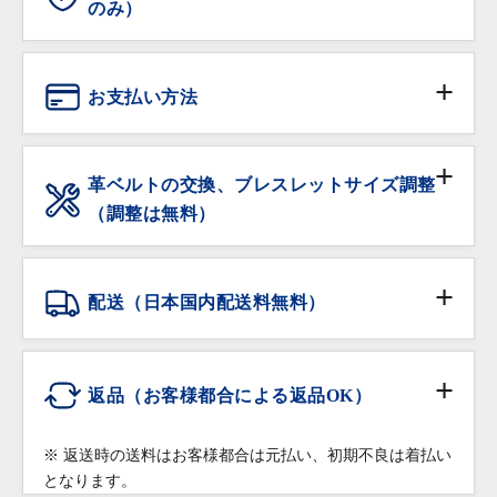
のみ）
ANTIQURIOUSでは、大切なお時計を末長くご愛用い
ただけるよう、販売前の全てのお時計にオーバーホー
お支払い方法
ル（分解洗浄及び精度調整、クォーツ時計は電池交換
を含む）を施してから販売しております。
現金
※ 過去3年以内にオーバーホールされた個体は除きま
革ベルトの交換、ブレスレットサイズ調整
す。
（調整は無料）
銀行振込
保証期間内の自然故障は無料で修理・調整をいたしま
サイズ調整をご希望の場合は、ご注文時に「サイズ調
す。
整希望」の旨をご記入下さい。無料にてご希望のサイ
クレジットカード
配送（日本国内配送料無料）
ズに調整いたします。
落下・破損など部品の交換が必要な修理は有償での修
在庫がある品物は即日お渡し可能です。
配送会社:
ヤマト運輸・佐川急便
理対応となりますので予めご了承ください。
ショッピングローン
※ コマを付け足す場合は、有料になることもございま
返品（お客様都合による返品OK）
修理・調整をご希望の場合は保証書をご提示の上、お
すのでご相談下さい。
高額商品（20万円以上）:
買い上げいただきました店舗へご依頼ください。
※ クレジットカードのお支払回数は1回払いのみご利
佐川急便の受取人確認サポートでの配送となりま
※ 返送時の送料はお客様都合は元払い、初期不良は着払い
用いただけます
革ベルトなどの消耗品、ガラス・ケースなどの汚れ、
す。
となります。
返品条件