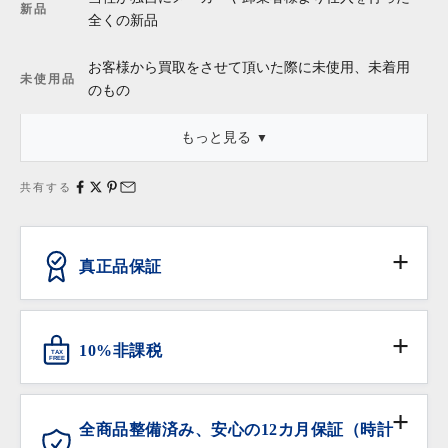
新品
全くの新品
お客様から買取をさせて頂いた際に未使用、未着用
未使用品
のもの
もっと見る
・「新品同様」等の記述は商品本体についてのものであり、これ
に外箱・保存袋・保証書・タグ等が付属している場合、それらの
共有する
状態は含みません。
真正品保証
ANTIQURIOUSでは、消費者の皆様が安心してお買い
物いただけるよう、日本流通自主管理協会（略称
10%非課税
TAX
AACD）に加盟し、不正商品の流通防止と排除の活動
FREE
に努めています。
対象となる海外からの旅行者の方は免税サービスをご
利用いただけます。
全商品整備済み、安心の12カ月保証（時計