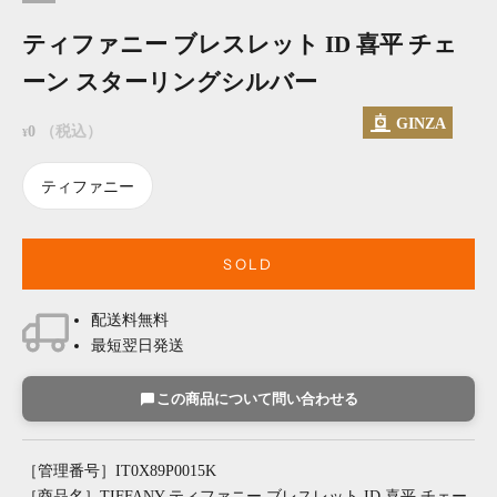
ティファニー ブレスレット ID 喜平 チェ
ーン スターリングシルバー
GINZA
セール価格
0
（税込）
¥
ティファニー
SOLD
配送料無料
最短翌日発送
この商品について問い合わせる
［管理番号］IT0X89P0015K
［商品名］TIFFANY ティファニー ブレスレット ID 喜平 チェー