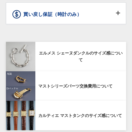
傷などの外観上の変化につきましては保証の対象外と
※受取時に身分証明書の提示が必要となりますので予め
※ ショッピングローンのお申込みは店頭でのみご利用
させていただきます。
ご了承ください。
頂けます。オンラインショッピングではご利用頂けま
買い戻し保証（時計のみ）
通信販売で購入した商品であること
せんので予めご了承下さい。
商品お受け取り後、
到着翌日まで
にご連絡をいた
ショッピングローンは10回までは無金利となります。
だいていること
詳しくはこちら
80%
商品からタグが外されておらず未使用であること
購入価格の80%（税抜き）で1年間買い戻し
配送先が日本国内であること
エルメス シェーヌダンクルのサイズ感につい
保証
て
お客様の責による傷や破損がないこと
購入商品のお買取額を一定期間保証する「買戻し保
マストシリーズパーツ交換費用について
証」サービスをご提供しております。
当店で購入された時計を再度当店にお売りいただく場
合、ご購入から１年以内であれば購入価格の80%（税
抜き）で買い戻しいたします。
カルティエ マストタンクのサイズ感について
ANTIQURIOUS銀座店及び弊社オンラインサイトのど