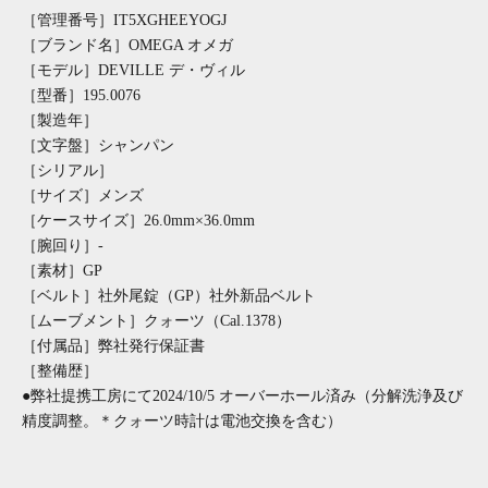
［管理番号］IT5XGHEEYOGJ
［ブランド名］OMEGA オメガ
［モデル］DEVILLE デ・ヴィル
［型番］195.0076
［製造年］
［文字盤］シャンパン
［シリアル］
［サイズ］メンズ
［ケースサイズ］26.0mm×36.0mm
［腕回り］-
［素材］GP
［ベルト］社外尾錠（GP）社外新品ベルト
［ムーブメント］クォーツ（Cal.1378）
［付属品］弊社発行保証書
［整備歴］
●弊社提携工房にて2024/10/5 オーバーホール済み（分解洗浄及び
精度調整。＊クォーツ時計は電池交換を含む）