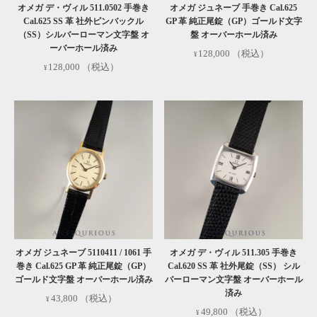
オメガ デ・ヴィル 511.0502 手巻き
オメガ ジュネーブ 手巻き Cal.625
Cal.625 SS 革 社外ピンバックル
GP 革 純正尾錠（GP）ゴールド文字
（SS）シルバーローマン文字盤 オ
盤 オーバーホール済み
ーバーホール済み
128,000
（税込）
128,000
（税込）
オメガ ジュネーブ 5110411 / 1061 手
オメガ デ・ヴィル 511.305 手巻き
巻き Cal.625 GP 革 純正尾錠（GP）
Cal.620 SS 革 社外尾錠（SS） シル
ゴールド文字盤 オーバーホール済み
バーローマン文字盤 オーバーホール
済み
43,800
（税込）
49,800
（税込）