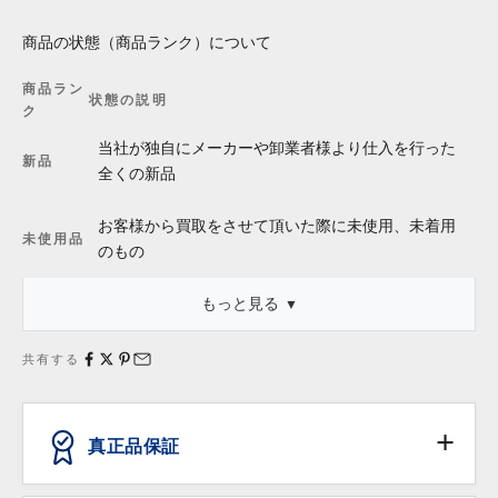
商品の状態（商品ランク）について
商品ラン
状態の説明
ク
当社が独自にメーカーや卸業者様より仕入を行った
新品
全くの新品
お客様から買取をさせて頂いた際に未使用、未着用
未使用品
のもの
もっと見る
・「新品同様」等の記述は商品本体についてのものであり、これ
に外箱・保存袋・保証書・タグ等が付属している場合、それらの
共有する
状態は含みません。
真正品保証
ANTIQURIOUSでは、消費者の皆様が安心してお買い