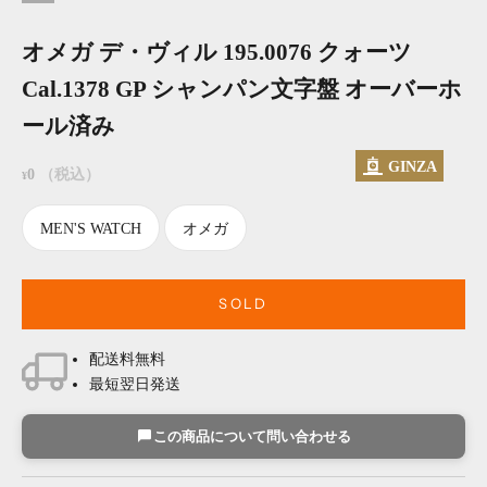
オメガ デ・ヴィル 195.0076 クォーツ
Cal.1378 GP シャンパン文字盤 オーバーホ
ール済み
GINZA
セール価格
0
（税込）
¥
MEN'S WATCH
オメガ
SOLD
配送料無料
最短翌日発送
この商品について問い合わせる