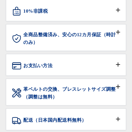
物いただけるよう、日本流通自主管理協会（略称
10%非課税
TAX
AACD）に加盟し、不正商品の流通防止と排除の活動
FREE
に努めています。
対象となる海外からの旅行者の方は免税サービスをご
利用いただけます。
全商品整備済み、安心の12カ月保証（時計
のみ）
ANTIQURIOUSでは、大切なお時計を末長くご愛用い
ただけるよう、販売前の全てのお時計にオーバーホー
お支払い方法
ル（分解洗浄及び精度調整、クォーツ時計は電池交換
を含む）を施してから販売しております。
現金
※ 過去3年以内にオーバーホールされた個体は除きま
革ベルトの交換、ブレスレットサイズ調整
す。
（調整は無料）
銀行振込
保証期間内の自然故障は無料で修理・調整をいたしま
サイズ調整をご希望の場合は、ご注文時に「サイズ調
す。
整希望」の旨をご記入下さい。無料にてご希望のサイ
クレジットカード
配送（日本国内配送料無料）
ズに調整いたします。
落下・破損など部品の交換が必要な修理は有償での修
在庫がある品物は即日お渡し可能です。