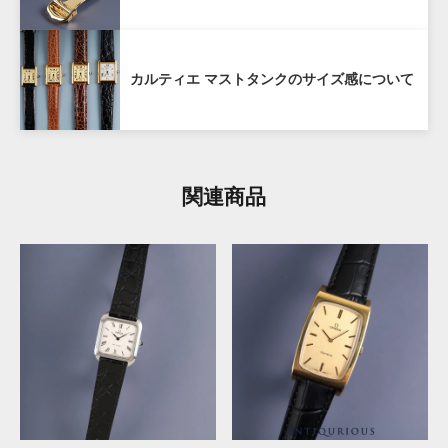
当店で購入された時計を再度当店にお売りいただく場
合、ご購入から１年以内であれば購入価格の80%（税
抜き）で買い戻しいたします。
カルティエ マストタンクのサイズ感について
ANTIQURIOUS銀座店及び弊社オンラインサイトのど
ちらでご購入いただいた場合も対象となります。
購入から1年を経過した場合も、できるだけ高く買取い
関連商品
たしますので、お気軽にご相談ください。
対象外:
ビームスライフ横浜店及びメルカリ・ラクマ
などECモールでの販売商品は対象外となります。
詳しくはこちら