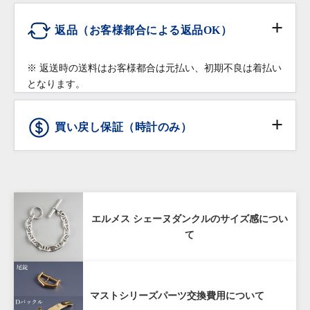
配送会社:
ヤマト運輸・佐川急便
理対応となりますので予めご了承ください。
ショッピングローン
※ コマを付け足す場合は、有料になることもございま
返品（お客様都合による返品OK）
修理・調整をご希望の場合は保証書をご提示の上、お
すのでご相談下さい。
高額商品（20万円以上）:
買い上げいただきました店舗へご依頼ください。
※ クレジットカードのお支払回数は1回払いのみご利
佐川急便の受取人確認サポートでの配送となりま
※ 返送時の送料はお客様都合は元払い、初期不良は着払い
用いただけます
革ベルトなどの消耗品、ガラス・ケースなどの汚れ、
す。
となります。
返品条件
傷などの外観上の変化につきましては保証の対象外と
※受取時に身分証明書の提示が必要となりますので予め
※ ショッピングローンのお申込みは店頭でのみご利用
させていただきます。
ご了承ください。
頂けます。オンラインショッピングではご利用頂けま
買い戻し保証（時計のみ）
通信販売で購入した商品であること
せんので予めご了承下さい。
商品お受け取り後、
到着翌日まで
にご連絡をいた
ショッピングローンは10回までは無金利となります。
だいていること
詳しくはこちら
80%
商品からタグが外されておらず未使用であること
購入価格の80%（税抜き）で1年間買い戻し
配送先が日本国内であること
エルメス シェーヌダンクルのサイズ感につい
保証
て
お客様の責による傷や破損がないこと
購入商品のお買取額を一定期間保証する「買戻し保
マストシリーズパーツ交換費用について
証」サービスをご提供しております。