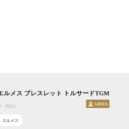
エルメス ブレスレット トルサードTGM
GINZA
セール価格
0
（税込）
エルメス