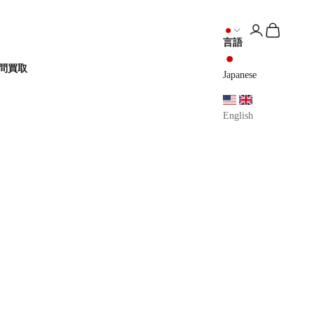
アカウントペ
カートを開
言語
問
買取
Japanese
English