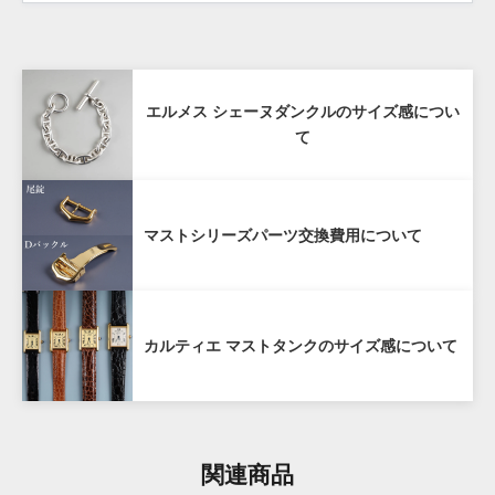
商品お受け取り後、
到着翌日まで
にご連絡をいた
ショッピングローンは10回までは無金利となります。
だいていること
詳しくはこちら
80%
商品からタグが外されておらず未使用であること
購入価格の80%（税抜き）で1年間買い戻し
配送先が日本国内であること
エルメス シェーヌダンクルのサイズ感につい
保証
て
お客様の責による傷や破損がないこと
購入商品のお買取額を一定期間保証する「買戻し保
マストシリーズパーツ交換費用について
証」サービスをご提供しております。
当店で購入された時計を再度当店にお売りいただく場
合、ご購入から１年以内であれば購入価格の80%（税
抜き）で買い戻しいたします。
カルティエ マストタンクのサイズ感について
ANTIQURIOUS銀座店及び弊社オンラインサイトのど
ちらでご購入いただいた場合も対象となります。
購入から1年を経過した場合も、できるだけ高く買取い
関連商品
たしますので、お気軽にご相談ください。