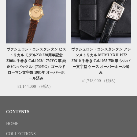
ヴァシュロン・コンスタンタン ヒス
ヴァシュロン・コンスタンタン アシ
トリカル モデル230 230周年記念
ンメトリカル MCMLXXII 1972
33084 手巻き Cal.1003/1 750YG 革 純
37010 手巻き Cal.1055 750 革 シルバ
正ピンバックル（750YG）ゴールド
ー文字盤 ケース オーバーホール済
ローマン文字盤 1985年 オーバーホ
み
ール済み
1,748,000
（税込）
1,144,000
（税込）
CONTENTS
HOME
COLLECTIONS