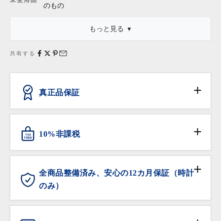
のもの
もっと見る
・「新品同様」等の記述は商品本体についてのものであり、これ
に外箱・保存袋・保証書・タグ等が付属している場合、それらの
共有する
状態は含みません。
真正品保証
ANTIQURIOUSでは、消費者の皆様が安心してお買い
物いただけるよう、日本流通自主管理協会（略称
10%非課税
TAX
AACD）に加盟し、不正商品の流通防止と排除の活動
FREE
に努めています。
対象となる海外からの旅行者の方は免税サービスをご
利用いただけます。
全商品整備済み、安心の12カ月保証（時計
のみ）
ANTIQURIOUSでは、大切なお時計を末長くご愛用い
ただけるよう、販売前の全てのお時計にオーバーホー