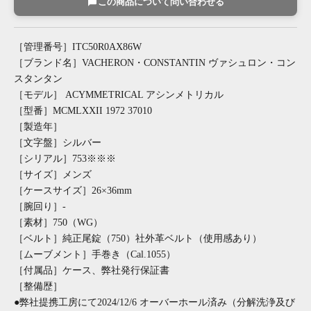
この商品について問い合わせる
［管理番号］ITC50R0AX86W
［ブランド名］VACHERON・CONSTANTIN ヴァシュロン・コン
スタンタン
［モデル］ ACYMMETRICAL アシンメトリカル
［型番］MCMLXXII 1972 37010
［製造年］
［文字盤］シルバー
［シリアル］753※※※
［サイズ］メンズ
［ケースサイズ］26×36mm
［腕回り］-
［素材］750（WG）
［ベルト］純正尾錠（750）社外革ベルト（使用感あり）
［ムーブメント］手巻き（Cal.1055）
［付属品］ケース、弊社発行保証書
［整備歴］
●弊社提携工房にて2024/12/6 オーバーホール済み（分解洗浄及び