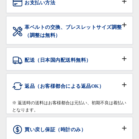
お支払い方法
ル（分解洗浄及び精度調整、クォーツ時計は電池交換
を含む）を施してから販売しております。
現金
※ 過去3年以内にオーバーホールされた個体は除きま
革ベルトの交換、ブレスレットサイズ調整
す。
（調整は無料）
銀行振込
保証期間内の自然故障は無料で修理・調整をいたしま
サイズ調整をご希望の場合は、ご注文時に「サイズ調
す。
整希望」の旨をご記入下さい。無料にてご希望のサイ
クレジットカード
配送（日本国内配送料無料）
ズに調整いたします。
落下・破損など部品の交換が必要な修理は有償での修
在庫がある品物は即日お渡し可能です。
配送会社:
ヤマト運輸・佐川急便
理対応となりますので予めご了承ください。
ショッピングローン
※ コマを付け足す場合は、有料になることもございま
返品（お客様都合による返品OK）
修理・調整をご希望の場合は保証書をご提示の上、お
すのでご相談下さい。
高額商品（20万円以上）:
買い上げいただきました店舗へご依頼ください。
※ クレジットカードのお支払回数は1回払いのみご利
佐川急便の受取人確認サポートでの配送となりま
※ 返送時の送料はお客様都合は元払い、初期不良は着払い
用いただけます
革ベルトなどの消耗品、ガラス・ケースなどの汚れ、
す。
となります。
返品条件
傷などの外観上の変化につきましては保証の対象外と
※受取時に身分証明書の提示が必要となりますので予め
※ ショッピングローンのお申込みは店頭でのみご利用
させていただきます。
ご了承ください。
頂けます。オンラインショッピングではご利用頂けま
買い戻し保証（時計のみ）
通信販売で購入した商品であること
せんので予めご了承下さい。