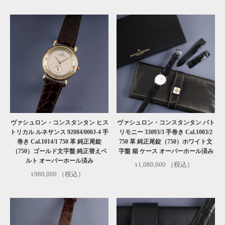
対象外:
ビームスライフ横浜店及びメルカリ・ラクマ
などECモールでの販売商品は対象外となります。
詳しくはこちら
ヴァシュロン・コンスタンタン ヒス
ヴァシュロン・コンスタンタン パト
トリカル ルネサンス 92084/000J-4 手
リモニー 33093/3 手巻き Cal.1003/2
巻き Cal.1014/1 750 革 純正尾錠
750 革 純正尾錠（750）ホワイト文
（750）ゴールド文字盤 純正替えベ
字盤 箱 ケース オーバーホール済み
ルト オーバーホール済み
1,080,000
（税込）
980,000
（税込）