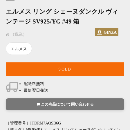
エルメス リング シェーヌダンクル ヴィ
ンテージ SV925/YG #49 箱
GINZA
セール価格
0
（税込）
¥
エルメス
SOLD
配送料無料
最短翌日発送
この商品について問い合わせる
［管理番号］ITDRM7AQSB6G
［商品名］HERMES エルメス リング シェーヌダンクル ヴィン