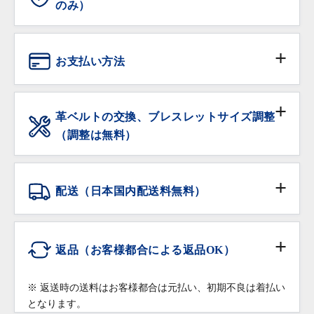
のみ）
ANTIQURIOUSでは、大切なお時計を末長くご愛用い
ただけるよう、販売前の全てのお時計にオーバーホー
お支払い方法
ル（分解洗浄及び精度調整、クォーツ時計は電池交換
を含む）を施してから販売しております。
現金
※ 過去3年以内にオーバーホールされた個体は除きま
革ベルトの交換、ブレスレットサイズ調整
す。
（調整は無料）
銀行振込
保証期間内の自然故障は無料で修理・調整をいたしま
サイズ調整をご希望の場合は、ご注文時に「サイズ調
す。
整希望」の旨をご記入下さい。無料にてご希望のサイ
クレジットカード
配送（日本国内配送料無料）
ズに調整いたします。
落下・破損など部品の交換が必要な修理は有償での修
在庫がある品物は即日お渡し可能です。
配送会社:
ヤマト運輸・佐川急便
理対応となりますので予めご了承ください。
ショッピングローン
※ コマを付け足す場合は、有料になることもございま
返品（お客様都合による返品OK）
修理・調整をご希望の場合は保証書をご提示の上、お
すのでご相談下さい。
高額商品（20万円以上）:
買い上げいただきました店舗へご依頼ください。
※ クレジットカードのお支払回数は1回払いのみご利
佐川急便の受取人確認サポートでの配送となりま
※ 返送時の送料はお客様都合は元払い、初期不良は着払い
用いただけます
革ベルトなどの消耗品、ガラス・ケースなどの汚れ、
す。
となります。
返品条件