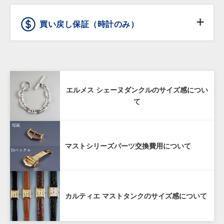
傷などの外観上の変化につきましては保証の対象外と
※受取時に身分証明書の提示が必要となりますので予め
※ ショッピングローンのお申込みは店頭でのみご利用
させていただきます。
ご了承ください。
頂けます。オンラインショッピングではご利用頂けま
買い戻し保証（時計のみ）
通信販売で購入した商品であること
せんので予めご了承下さい。
商品お受け取り後、
到着翌日まで
にご連絡をいた
ショッピングローンは10回までは無金利となります。
だいていること
詳しくはこちら
80%
商品からタグが外されておらず未使用であること
購入価格の80%（税抜き）で1年間買い戻し
配送先が日本国内であること
エルメス シェーヌダンクルのサイズ感につい
保証
て
お客様の責による傷や破損がないこと
購入商品のお買取額を一定期間保証する「買戻し保
マストシリーズパーツ交換費用について
証」サービスをご提供しております。
当店で購入された時計を再度当店にお売りいただく場
合、ご購入から１年以内であれば購入価格の80%（税
抜き）で買い戻しいたします。
カルティエ マストタンクのサイズ感について
ANTIQURIOUS銀座店及び弊社オンラインサイトのど