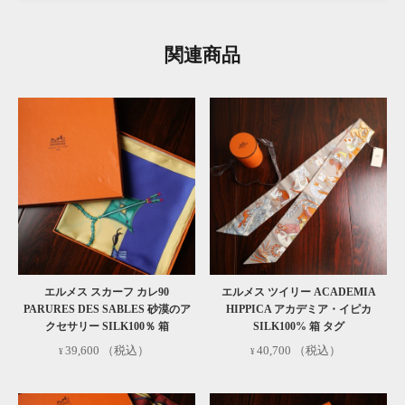
ちらでご購入いただいた場合も対象となります。
購入から1年を経過した場合も、できるだけ高く買取い
関連商品
たしますので、お気軽にご相談ください。
対象外:
ビームスライフ横浜店及びメルカリ・ラクマ
などECモールでの販売商品は対象外となります。
詳しくはこちら
エルメス スカーフ カレ90
エルメス ツイリー ACADEMIA
PARURES DES SABLES 砂漠のア
HIPPICA アカデミア・イピカ
クセサリー SILK100％ 箱
SILK100% 箱 タグ
39,600
（税込）
40,700
（税込）