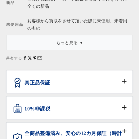
新品
全くの新品
お客様から買取をさせて頂いた際に未使用、未着用
未使用品
のもの
もっと見る
・「新品同様」等の記述は商品本体についてのものであり、これ
に外箱・保存袋・保証書・タグ等が付属している場合、それらの
共有する
状態は含みません。
真正品保証
ANTIQURIOUSでは、消費者の皆様が安心してお買い
物いただけるよう、日本流通自主管理協会（略称
10%非課税
TAX
AACD）に加盟し、不正商品の流通防止と排除の活動
FREE
に努めています。
対象となる海外からの旅行者の方は免税サービスをご
利用いただけます。
全商品整備済み、安心の12カ月保証（時計