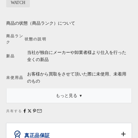
WATCH
商品の状態（商品ランク）について
商品ラン
状態の説明
ク
当社が独自にメーカーや卸業者様より仕入を行った
新品
全くの新品
お客様から買取をさせて頂いた際に未使用、未着用
未使用品
のもの
もっと見る
・「新品同様」等の記述は商品本体についてのものであり、これ
に外箱・保存袋・保証書・タグ等が付属している場合、それらの
共有する
状態は含みません。
真正品保証