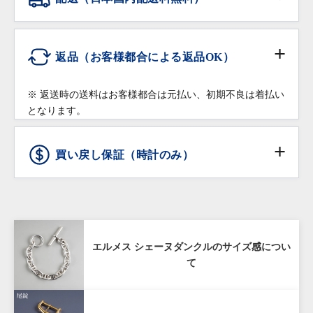
ズに調整いたします。
落下・破損など部品の交換が必要な修理は有償での修
在庫がある品物は即日お渡し可能です。
配送会社:
ヤマト運輸・佐川急便
理対応となりますので予めご了承ください。
ショッピングローン
※ コマを付け足す場合は、有料になることもございま
返品（お客様都合による返品OK）
修理・調整をご希望の場合は保証書をご提示の上、お
すのでご相談下さい。
高額商品（20万円以上）:
買い上げいただきました店舗へご依頼ください。
※ クレジットカードのお支払回数は1回払いのみご利
佐川急便の受取人確認サポートでの配送となりま
※ 返送時の送料はお客様都合は元払い、初期不良は着払い
用いただけます
革ベルトなどの消耗品、ガラス・ケースなどの汚れ、
す。
となります。
返品条件
傷などの外観上の変化につきましては保証の対象外と
※受取時に身分証明書の提示が必要となりますので予め
※ ショッピングローンのお申込みは店頭でのみご利用
させていただきます。
ご了承ください。
頂けます。オンラインショッピングではご利用頂けま
買い戻し保証（時計のみ）
通信販売で購入した商品であること
せんので予めご了承下さい。
商品お受け取り後、
到着翌日まで
にご連絡をいた
ショッピングローンは10回までは無金利となります。
だいていること
詳しくはこちら
80%
商品からタグが外されておらず未使用であること
購入価格の80%（税抜き）で1年間買い戻し
配送先が日本国内であること
エルメス シェーヌダンクルのサイズ感につい
保証
て
お客様の責による傷や破損がないこと
購入商品のお買取額を一定期間保証する「買戻し保