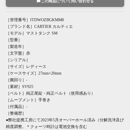
この商品について問い合わせる
［管理番号］ITDWOZBGKMM8
［ブランド名］CARTIER カルティエ
［モデル］マストタンク SM
［型番］
［製造年］
［文字盤］赤
［シリアル］
［サイズ］レディース
［ケースサイズ］27mm×20mm
［腕回り］-
［素材］SV925
［ベルト］純正尾錠・純正ベルト（使用感あり）
［ムーブメント］手巻き
［付属品］-
［整備歴］
●弊社提携工房にて2023年5月オーバーホール済み（分解洗浄及び
精度調整。＊クォーツ時計は電池交換を含む