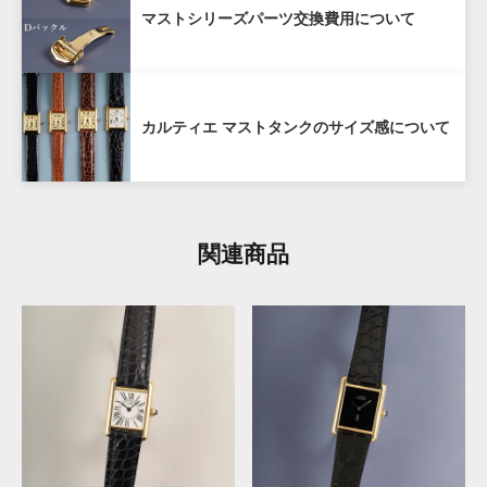
マストシリーズパーツ交換費用について
証」サービスをご提供しております。
当店で購入された時計を再度当店にお売りいただく場
合、ご購入から１年以内であれば購入価格の80%（税
抜き）で買い戻しいたします。
カルティエ マストタンクのサイズ感について
ANTIQURIOUS銀座店及び弊社オンラインサイトのど
ちらでご購入いただいた場合も対象となります。
購入から1年を経過した場合も、できるだけ高く買取い
関連商品
たしますので、お気軽にご相談ください。
対象外:
ビームスライフ横浜店及びメルカリ・ラクマ
などECモールでの販売商品は対象外となります。
詳しくはこちら