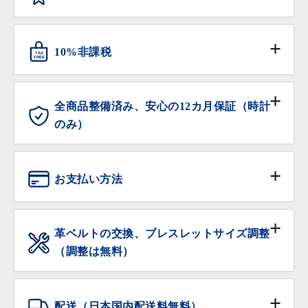
ANTIQURIOUSでは、消費者の皆様が安心してお買い
物いただけるよう、日本流通自主管理協会（略称
10%非課税
TAX
AACD）に加盟し、不正商品の流通防止と排除の活動
FREE
に努めています。
対象となる海外からの旅行者の方は免税サービスをご
利用いただけます。
全商品整備済み、安心の12カ月保証（時計
のみ）
ANTIQURIOUSでは、大切なお時計を末長くご愛用い
ただけるよう、販売前の全てのお時計にオーバーホー
お支払い方法
ル（分解洗浄及び精度調整、クォーツ時計は電池交換
を含む）を施してから販売しております。
現金
※ 過去3年以内にオーバーホールされた個体は除きま
革ベルトの交換、ブレスレットサイズ調整
す。
（調整は無料）
銀行振込
保証期間内の自然故障は無料で修理・調整をいたしま
サイズ調整をご希望の場合は、ご注文時に「サイズ調
す。
整希望」の旨をご記入下さい。無料にてご希望のサイ
クレジットカード
配送（日本国内配送料無料）