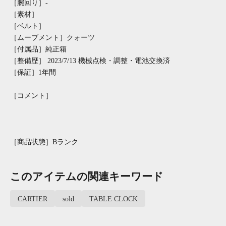
［腕回り］-
［素材］
［ベルト］
［ムーブメント］クォーツ
［付属品］純正箱
［整備歴］ 2023/7/13 機械点検・調整・電池交換済
［保証］1年間
［コメント］
［商品状態］Bランク
このアイテムの関連キーワード
CARTIER
sold
TABLE CLOCK