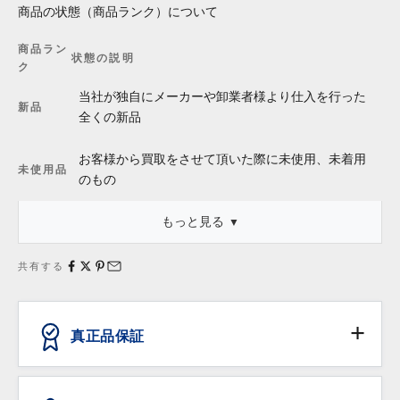
商品の状態（商品ランク）について
商品ラン
状態の説明
ク
当社が独自にメーカーや卸業者様より仕入を行った
新品
全くの新品
お客様から買取をさせて頂いた際に未使用、未着用
未使用品
のもの
もっと見る
・「新品同様」等の記述は商品本体についてのものであり、これ
に外箱・保存袋・保証書・タグ等が付属している場合、それらの
共有する
状態は含みません。
真正品保証
ANTIQURIOUSでは、消費者の皆様が安心してお買い
物いただけるよう、日本流通自主管理協会（略称