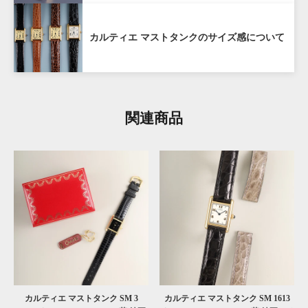
合、ご購入から１年以内であれば購入価格の80%（税
抜き）で買い戻しいたします。
カルティエ マストタンクのサイズ感について
ANTIQURIOUS銀座店及び弊社オンラインサイトのど
ちらでご購入いただいた場合も対象となります。
購入から1年を経過した場合も、できるだけ高く買取い
関連商品
たしますので、お気軽にご相談ください。
対象外:
ビームスライフ横浜店及びメルカリ・ラクマ
などECモールでの販売商品は対象外となります。
詳しくはこちら
カルティエ マストタンク SM 3
カルティエ マストタンク SM 1613