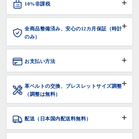
10%非課税
TAX
AACD）に加盟し、不正商品の流通防止と排除の活動
FREE
に努めています。
対象となる海外からの旅行者の方は免税サービスをご
利用いただけます。
全商品整備済み、安心の12カ月保証（時計
のみ）
ANTIQURIOUSでは、大切なお時計を末長くご愛用い
ただけるよう、販売前の全てのお時計にオーバーホー
お支払い方法
ル（分解洗浄及び精度調整、クォーツ時計は電池交換
を含む）を施してから販売しております。
現金
※ 過去3年以内にオーバーホールされた個体は除きま
革ベルトの交換、ブレスレットサイズ調整
す。
（調整は無料）
銀行振込
保証期間内の自然故障は無料で修理・調整をいたしま
サイズ調整をご希望の場合は、ご注文時に「サイズ調
す。
整希望」の旨をご記入下さい。無料にてご希望のサイ
クレジットカード
配送（日本国内配送料無料）
ズに調整いたします。
落下・破損など部品の交換が必要な修理は有償での修
在庫がある品物は即日お渡し可能です。
配送会社:
ヤマト運輸・佐川急便
理対応となりますので予めご了承ください。
ショッピングローン