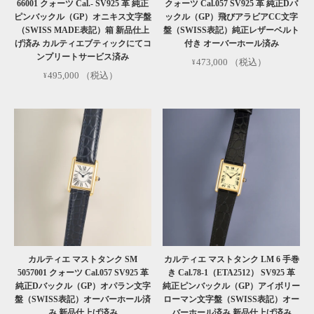
66001 クォーツ Cal.- SV925 革 純正
クォーツ Cal.057 SV925 革 純正Dバ
ピンバックル（GP）オニキス文字盤
ックル（GP）飛びアラビアCC文字
（SWISS MADE表記）箱 新品仕上
盤（SWISS表記）純正レザーベルト
げ済み カルティエブティックにてコ
付き オーバーホール済み
ンプリートサービス済み
473,000
（税込）
495,000
（税込）
カルティエ マストタンク SM
カルティエ マストタンク LM 6 手巻
5057001 クォーツ Cal.057 SV925 革
き Cal.78-1（ETA2512） SV925 革
純正Dバックル（GP）オパラン文字
純正ピンバックル（GP）アイボリー
盤（SWISS表記）オーバーホール済
ローマン文字盤（SWISS表記）オー
み 新品仕上げ済み
バーホール済み 新品仕上げ済み