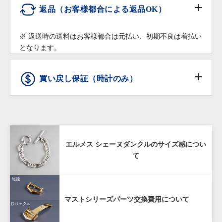
※ コマを付け足す場合は、有料になることもございま
返品（お客様都合による返品OK）
修理・調整をご希望の場合は保証書をご提示の上、お
すのでご相談下さい。
高額商品（20万円以上）:
買い上げいただきました店舗へご依頼ください。
※ クレジットカードのお支払回数は1回払いのみご利
佐川急便の受取人確認サポートでの配送となりま
※ 返送時の送料はお客様都合は元払い、初期不良は着払い
用いただけます
革ベルトなどの消耗品、ガラス・ケースなどの汚れ、
す。
となります。
返品条件
傷などの外観上の変化につきましては保証の対象外と
※受取時に身分証明書の提示が必要となりますので予め
※ ショッピングローンのお申込みは店頭でのみご利用
させていただきます。
ご了承ください。
頂けます。オンラインショッピングではご利用頂けま
買い戻し保証（時計のみ）
通信販売で購入した商品であること
せんので予めご了承下さい。
商品お受け取り後、
到着翌日まで
にご連絡をいた
ショッピングローンは10回までは無金利となります。
だいていること
詳しくはこちら
80%
商品からタグが外されておらず未使用であること
購入価格の80%（税抜き）で1年間買い戻し
配送先が日本国内であること
エルメス シェーヌダンクルのサイズ感につい
保証
て
お客様の責による傷や破損がないこと
購入商品のお買取額を一定期間保証する「買戻し保
マストシリーズパーツ交換費用について
証」サービスをご提供しております。
当店で購入された時計を再度当店にお売りいただく場