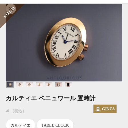
SOLD
ズームイン
カルティエ ベニュワール 置時計
GINZA
セール価格
0
（税込）
¥
カルティエ
TABLE CLOCK