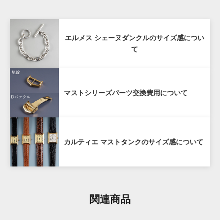
だいていること
詳しくはこちら
80%
商品からタグが外されておらず未使用であること
購入価格の80%（税抜き）で1年間買い戻し
配送先が日本国内であること
エルメス シェーヌダンクルのサイズ感につい
保証
て
お客様の責による傷や破損がないこと
購入商品のお買取額を一定期間保証する「買戻し保
マストシリーズパーツ交換費用について
証」サービスをご提供しております。
当店で購入された時計を再度当店にお売りいただく場
合、ご購入から１年以内であれば購入価格の80%（税
抜き）で買い戻しいたします。
カルティエ マストタンクのサイズ感について
ANTIQURIOUS銀座店及び弊社オンラインサイトのど
ちらでご購入いただいた場合も対象となります。
購入から1年を経過した場合も、できるだけ高く買取い
関連商品
たしますので、お気軽にご相談ください。