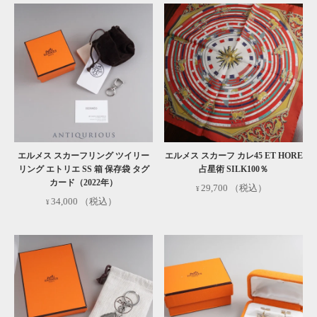
対象外:
ビームスライフ横浜店及びメルカリ・ラクマ
などECモールでの販売商品は対象外となります。
詳しくはこちら
エルメス スカーフリング ツイリー
エルメス スカーフ カレ45 ET HORE
リング エトリエ SS 箱 保存袋 タグ
占星術 SILK100％
カード（2022年）
29,700
（税込）
34,000
（税込）