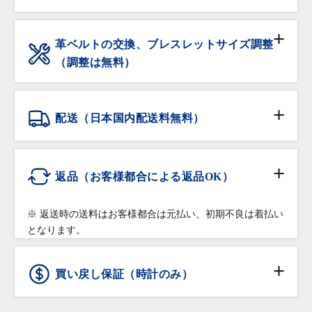
を含む）を施してから販売しております。
現金
※ 過去3年以内にオーバーホールされた個体は除きま
革ベルトの交換、ブレスレットサイズ調整
す。
（調整は無料）
銀行振込
保証期間内の自然故障は無料で修理・調整をいたしま
サイズ調整をご希望の場合は、ご注文時に「サイズ調
す。
整希望」の旨をご記入下さい。無料にてご希望のサイ
クレジットカード
配送（日本国内配送料無料）
ズに調整いたします。
落下・破損など部品の交換が必要な修理は有償での修
在庫がある品物は即日お渡し可能です。
配送会社:
ヤマト運輸・佐川急便
理対応となりますので予めご了承ください。
ショッピングローン
※ コマを付け足す場合は、有料になることもございま
返品（お客様都合による返品OK）
修理・調整をご希望の場合は保証書をご提示の上、お
すのでご相談下さい。
高額商品（20万円以上）:
買い上げいただきました店舗へご依頼ください。
※ クレジットカードのお支払回数は1回払いのみご利
佐川急便の受取人確認サポートでの配送となりま
※ 返送時の送料はお客様都合は元払い、初期不良は着払い
用いただけます
革ベルトなどの消耗品、ガラス・ケースなどの汚れ、
す。
となります。
返品条件
傷などの外観上の変化につきましては保証の対象外と
※受取時に身分証明書の提示が必要となりますので予め
※ ショッピングローンのお申込みは店頭でのみご利用
させていただきます。
ご了承ください。
頂けます。オンラインショッピングではご利用頂けま
買い戻し保証（時計のみ）
通信販売で購入した商品であること
せんので予めご了承下さい。
商品お受け取り後、
到着翌日まで
にご連絡をいた
ショッピングローンは10回までは無金利となります。