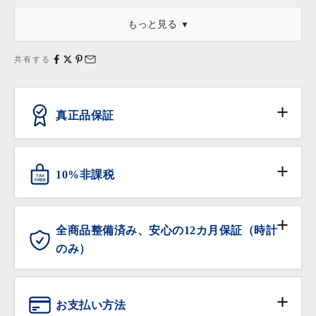
もっと見る
・「新品同様」等の記述は商品本体についてのものであり、これ
に外箱・保存袋・保証書・タグ等が付属している場合、それらの
共有する
状態は含みません。
真正品保証
ANTIQURIOUSでは、消費者の皆様が安心してお買い
物いただけるよう、日本流通自主管理協会（略称
10%非課税
TAX
AACD）に加盟し、不正商品の流通防止と排除の活動
FREE
に努めています。
対象となる海外からの旅行者の方は免税サービスをご
利用いただけます。
全商品整備済み、安心の12カ月保証（時計
のみ）
ANTIQURIOUSでは、大切なお時計を末長くご愛用い
ただけるよう、販売前の全てのお時計にオーバーホー
お支払い方法
ル（分解洗浄及び精度調整、クォーツ時計は電池交換